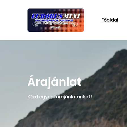
Főoldal
Árajánlat
Kérd egyedi árajánlatunkat!