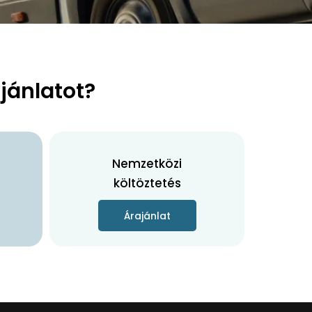
jánlatot?
Nemzetközi
költöztetés
Árajánlat