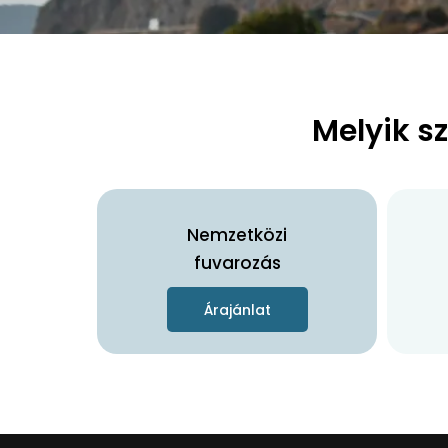
Melyik s
Nemzetközi
fuvarozás
Árajánlat