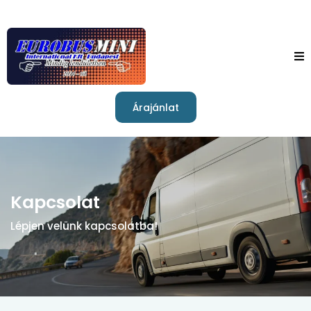
Árajánlat
Kapcsolat
Lépjen velünk kapcsolatba!